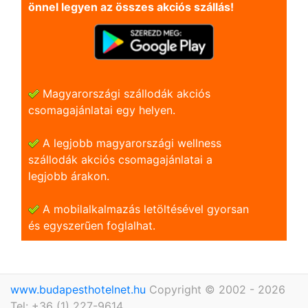
önnel legyen az összes akciós szállás!
Magyarországi szállodák akciós
csomagajánlatai egy helyen.
A legjobb magyarországi wellness
szállodák akciós csomagajánlatai a
legjobb árakon.
A mobilalkalmazás letöltésével gyorsan
és egyszerũen foglalhat.
www.budapesthotelnet.hu
Copyright © 2002 - 2026
Tel: +36 (1) 227-9614