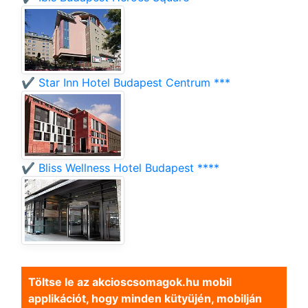
✔️ Star Inn Hotel Budapest Centrum ***
✔️ Bliss Wellness Hotel Budapest ****
Töltse le az akcioscsomagok.hu mobil
applikációt, hogy minden kütyüjén, mobilján