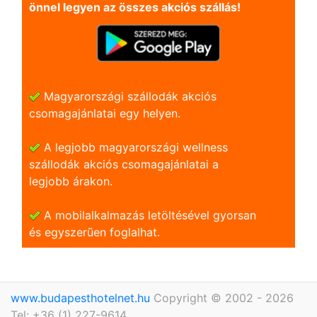
önnel legyen az összes akciós szállás!
Magyarországi szállodák akciós
csomagajánlatai egy helyen.
A legjobb magyarországi wellness
szállodák akciós csomagajánlatai a
legjobb árakon.
A mobilalkalmazás letöltésével gyorsan
és egyszerũen foglalhat.
www.budapesthotelnet.hu
Copyright © 2002 - 2026
Tel: +36 (1) 227-9614