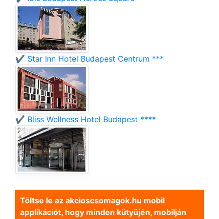
✔️ Star Inn Hotel Budapest Centrum ***
✔️ Bliss Wellness Hotel Budapest ****
Töltse le az akcioscsomagok.hu mobil
applikációt, hogy minden kütyüjén, mobilján