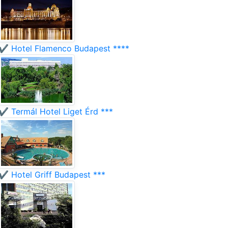
✔️ Hotel Flamenco Budapest ****
✔️ Termál Hotel Liget Érd ***
✔️ Hotel Griff Budapest ***