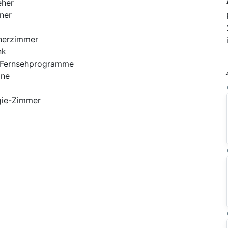
eher
ner
herzimmer
nk
n-Fernsehprogramme
ine
rgie-Zimmer