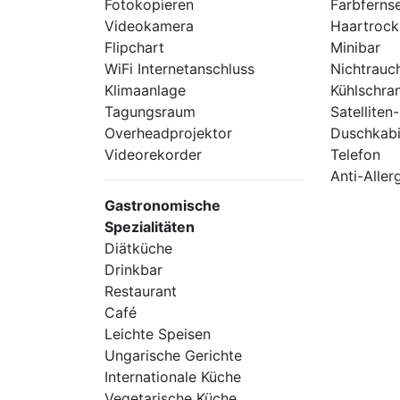
Fotokopieren
Farbferns
Videokamera
Haartrock
Flipchart
Minibar
WiFi Internetanschluss
Nichtrauc
Klimaanlage
Kühlschra
Tagungsraum
Satellite
Overheadprojektor
Duschkab
Videorekorder
Telefon
Anti-Alle
Gastronomische
Spezialitäten
Diätküche
Drinkbar
Restaurant
Café
Leichte Speisen
Ungarische Gerichte
Internationale Küche
Vegetarische Küche