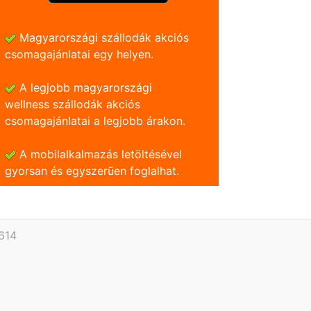
Magyarországi szállodák akciós
csomagajánlatai egy helyen.
A legjobb magyarországi
wellness szállodák akciós
csomagajánlatai a legjobb árakon.
A mobilalkalmazás letöltésével
gyorsan és egyszerũen foglalhat.
614