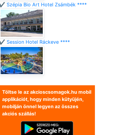
✔️ Szépia Bio Art Hotel Zsámbék ****
✔️ Session Hotel Ráckeve ****
Töltse le az akcioscsomagok.hu mobil
applikációt, hogy minden kütyüjén,
mobilján önnel legyen az összes
akciós szállás!