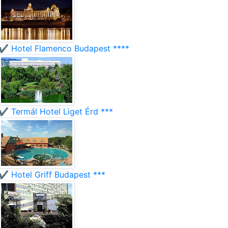
✔️ Hotel Flamenco Budapest ****
✔️ Termál Hotel Liget Érd ***
✔️ Hotel Griff Budapest ***