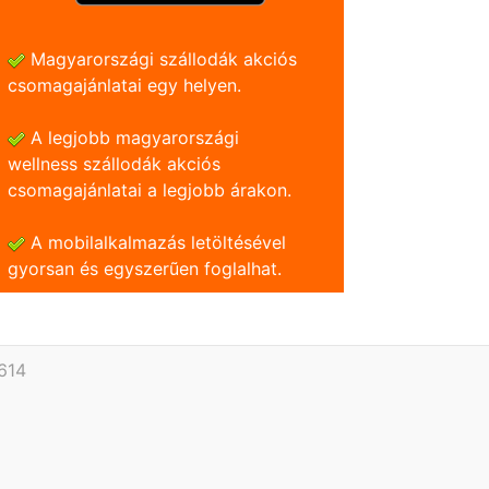
Magyarországi szállodák akciós
csomagajánlatai egy helyen.
A legjobb magyarországi
wellness szállodák akciós
csomagajánlatai a legjobb árakon.
A mobilalkalmazás letöltésével
gyorsan és egyszerũen foglalhat.
614