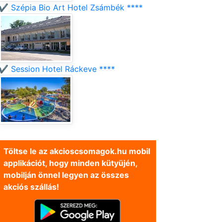
✔️ Szépia Bio Art Hotel Zsámbék ****
✔️ Session Hotel Ráckeve ****
Töltse le az akcioscsomagok.hu mobil
applikációt, hogy minden kütyüjén,
mobilján önnel legyen az összes
akciós szállás!