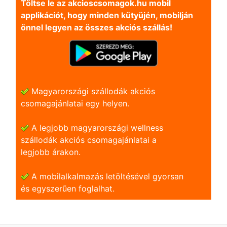
Töltse le az akcioscsomagok.hu mobil
applikációt, hogy minden kütyüjén, mobilján
önnel legyen az összes akciós szállás!
Magyarországi szállodák akciós
csomagajánlatai egy helyen.
A legjobb magyarországi wellness
szállodák akciós csomagajánlatai a
legjobb árakon.
A mobilalkalmazás letöltésével gyorsan
és egyszerũen foglalhat.