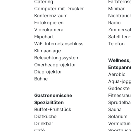
Catering
Farbferns
Computer mit Drucker
Minibar
Konferenzraum
Nichtrauc
Fotokopieren
Radio
Videokamera
Zimmersa
Flipchart
Satellite
WiFi Internetanschluss
Telefon
Klimaanlage
Beleuchtungssystem
Wellness,
Overheadprojektor
Entspann
Diaprojektor
Aerobic
Bühne
Aqua-jogg
Gedeckte
Gastronomische
Fitnessra
Spezialitäten
Sprudelb
Buffet-Frühstück
Sauna
Diätküche
Solarium
Drinkbar
Vermietun
Café
Sportausr