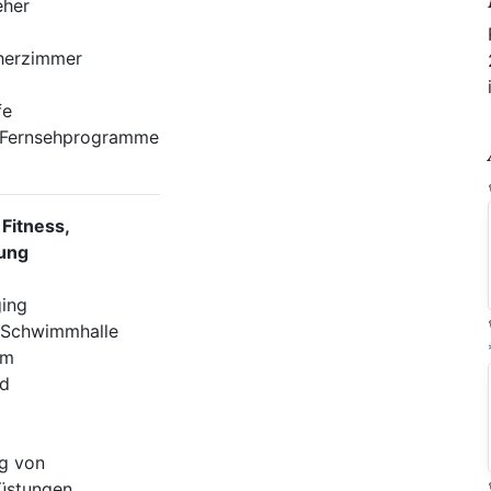
eher
herzimmer
fe
n-Fernsehprogramme
 Fitness,
ung
ing
 Schwimmhalle
um
ad
g von
üstungen