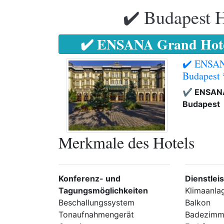
✔️ Budapest H
✔️ ENSANA Grand Hotel
✔️ ENSAN
Budapest
✔️ ENSANA
Budapest
Merkmale des Hotels
Konferenz- und
Dienstlei
Tagungsmöglichkeiten
Klimaanla
Beschallungssystem
Balkon
Tonaufnahmengerät
Badezimm