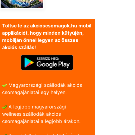
Töltse le az akcioscsomagok.hu mobil
applikációt, hogy minden kütyüjén,
mobilján önnel legyen az összes
akciós szállás!
Magyarországi szállodák akciós
csomagajánlatai egy helyen.
A legjobb magyarországi
wellness szállodák akciós
csomagajánlatai a legjobb árakon.