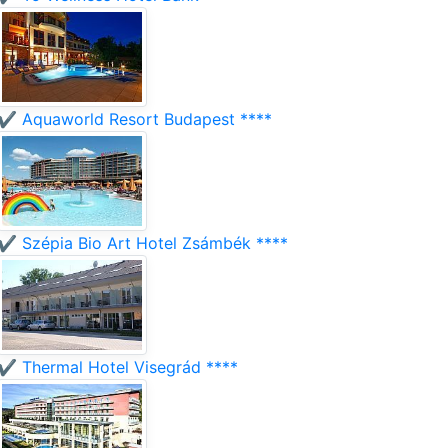
✔️ Aquaworld Resort Budapest ****
✔️ Szépia Bio Art Hotel Zsámbék ****
✔️ Thermal Hotel Visegrád ****