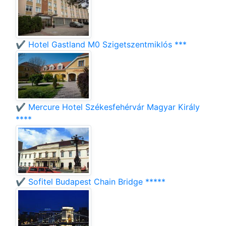
✔️ Hotel Gastland M0 Szigetszentmiklós ***
✔️ Mercure Hotel Székesfehérvár Magyar Király
****
✔️ Sofitel Budapest Chain Bridge *****