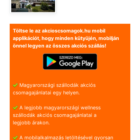
Töltse le az akcioscsomagok.hu mobil
applikációt, hogy minden kütyüjén, mobilján
önnel legyen az összes akciós szállás!
Magyarországi szállodák akciós
csomagajánlatai egy helyen.
A legjobb magyarországi wellness
szállodák akciós csomagajánlatai a
legjobb árakon.
A mobilalkalmazás letöltésével gyorsan