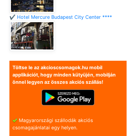
✔️ Hotel Mercure Budapest City Center ****
Töltse le az akcioscsomagok.hu mobil
applikációt, hogy minden kütyüjén, mobilján
önnel legyen az összes akciós szállás!
Magyarországi szállodák akciós
csomagajánlatai egy helyen.